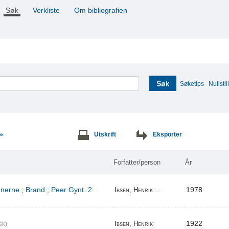
Søk
Verkliste
Om bibliografien
Søk
Søketips
Nullstill
Utskrift
Eksporter
>>
Forfatter/person
År
erne ; Brand ; Peer Gynt. 2
1978
Ibsen, Henrik ...
1922
Ibsen, Henrik
sk)