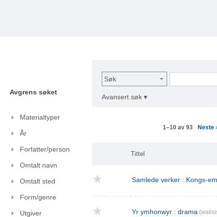
Søk
Avgrens søket
Avansert søk ▾
Materialtyper
Neste
1–10 av 93
År
Forfatter/person
Tittel
Omtalt navn
Samlede verker : Kongs-emn
Omtalt sted
Form/genre
Yr ymhonwyr : drama
(walisi
Utgiver