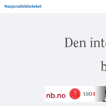
Den int
b