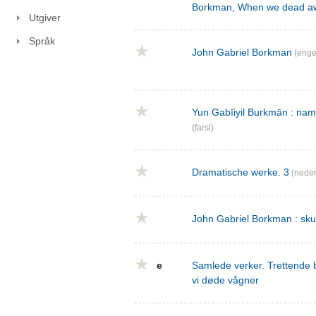
Borkman, When we dead a
Utgiver
Språk
John Gabriel Borkman
(enge
Yun Gabīiyil Burkmān : nama
(farsi)
Dramatische werke. 3
(neder
John Gabriel Borkman : skues
e
Samlede verker. Trettende 
vi døde vågner