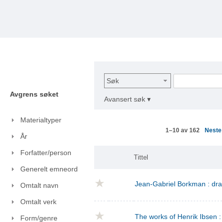
Søk
Avgrens søket
Avansert søk ▾
Materialtyper
Nest
1–10 av 162
År
Forfatter/person
Tittel
Generelt emneord
Jean-Gabriel Borkman : dr
Omtalt navn
Omtalt verk
The works of Henrik Ibsen : 
Form/genre