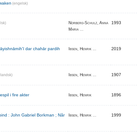
waken
(engelsk)
1993
Norberg-Schulz, Anna
lsk)
Maria ...
̄yishnāmihʹī dar chahār pardih
2019
Ibsen, Henrik ...
1907
Ibsen, Henrik ...
landsk)
pil i fire akter
1896
Ibsen, Henrik
bind : John Gabriel Borkman ; Når
1999
Ibsen, Henrik ...