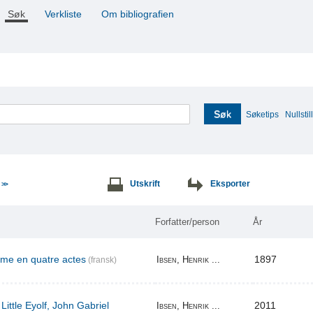
Søk
Verkliste
Om bibliografien
Søk
Søketips
Nullstill
e
Utskrift
Eksporter
>>
Forfatter/person
År
ame en quatre actes
1897
Ibsen, Henrik ...
(fransk)
Little Eyolf, John Gabriel
2011
Ibsen, Henrik ...