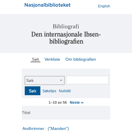
English
Bibliografi
Den internasjonale Ibsen-
bibliografien
Søk
Verkliste
Om bibliografien
Søk
Søk
Søketips
Nullstill
Neste
1–10 av 56
>>
Tittel
Andhrimner : ("Manden")