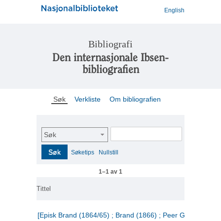
English
Bibliografi
Den internasjonale Ibsen-
bibliografien
Søk
Verkliste
Om bibliografien
Søk
Søk
Søketips
Nullstill
1–1 av 1
Tittel
[Episk Brand (1864/65) ; Brand (1866) ; Peer Gynt (1867)]