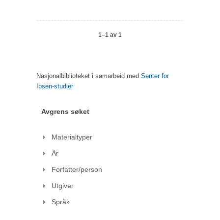
1–1 av 1
Nasjonalbiblioteket i samarbeid med
Senter for
Ibsen-studier
Avgrens søket
Materialtyper
År
Forfatter/person
Utgiver
Språk