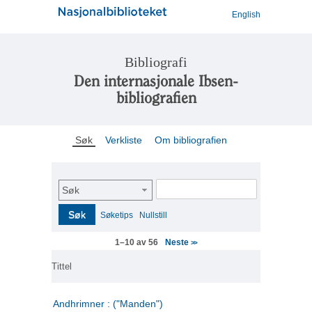
English
Bibliografi
Den internasjonale Ibsen-
bibliografien
Søk
Verkliste
Om bibliografien
Søk
Søk
Søketips
Nullstill
Neste
1–10 av 56
>>
Tittel
Andhrimner : ("Manden")