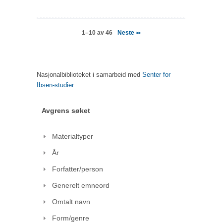
Neste
1–10 av 46
>>
Nasjonalbiblioteket i samarbeid med
Senter for
Ibsen-studier
Avgrens søket
Materialtyper
År
Forfatter/person
Generelt emneord
Omtalt navn
Form/genre