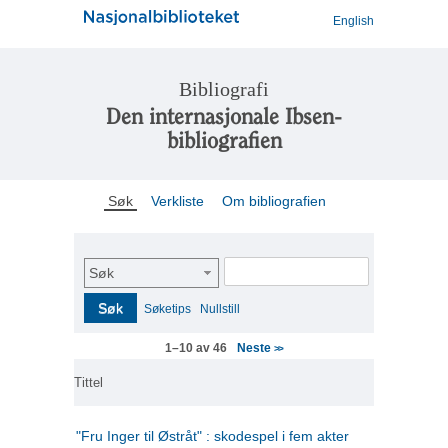
English
Bibliografi
Den internasjonale Ibsen-
bibliografien
Søk
Verkliste
Om bibliografien
Søk
Søk
Søketips
Nullstill
Neste
1–10 av 46
>>
Tittel
"Fru Inger til Østråt" : skodespel i fem akter