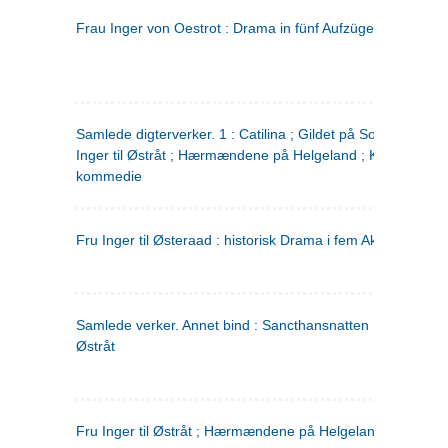
Frau Inger von Oestrot : Drama in fünf Aufzügen
(tysk)
Samlede digterverker. 1 : Catilina ; Gildet på Solhaug ; Fru
Inger til Østråt ; Hærmændene på Helgeland ; Kjærlighede
kommedie
Fru Inger til Østeraad : historisk Drama i fem Akter
Samlede verker. Annet bind : Sancthansnatten ; Fru Inger ti
Østråt
Fru Inger til Østråt ; Hærmændene på Helgeland