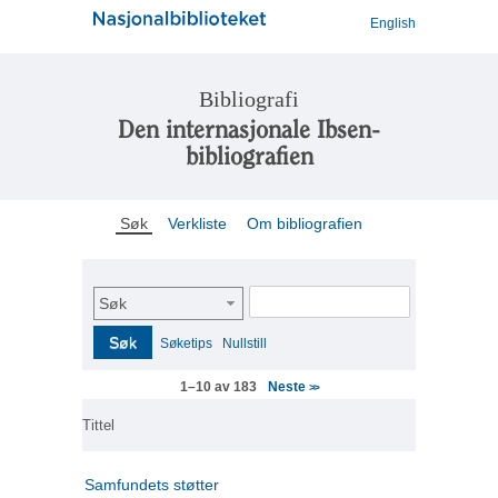
English
Bibliografi
Den internasjonale Ibsen-
bibliografien
Søk
Verkliste
Om bibliografien
Søk
Søk
Søketips
Nullstill
Neste
1–10 av 183
>>
Tittel
Samfundets støtter