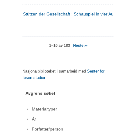
Stützen der Gesellschaft : Schauspiel in vier Aufzügen
(tysk
Neste
1–10 av 183
>>
Nasjonalbiblioteket i samarbeid med
Senter for
Ibsen-studier
Avgrens søket
Materialtyper
År
Forfatter/person