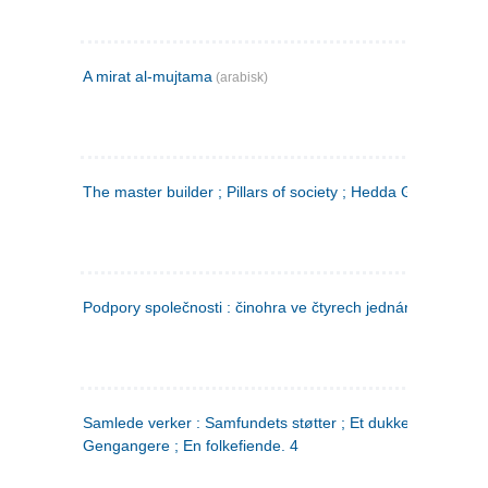
A mirat al-mujtama
(arabisk)
The master builder ; Pillars of society ; Hedda Gabler
Podpory společnosti : činohra ve čtyrech jednáních
(tsjekkis
Samlede verker : Samfundets støtter ; Et dukkehjem ;
Gengangere ; En folkefiende. 4