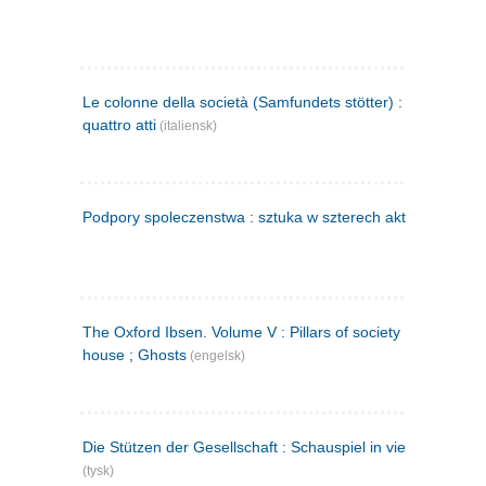
Le colonne della società (Samfundets stötter) : commedia 
quattro atti
(italiensk)
Podpory spoleczenstwa : sztuka w szterech aktach
(polsk)
The Oxford Ibsen. Volume V : Pillars of society ; A doll's
house ; Ghosts
(engelsk)
Die Stützen der Gesellschaft : Schauspiel in vier Aufzügen
(tysk)