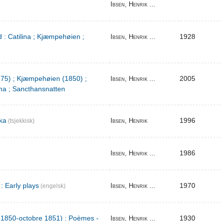
Ibsen, Henrik ...
 : Catilina ; Kjæmpehøien ;
1928
Ibsen, Henrik ...
1875) ; Kjæmpehøien (1850) ;
2005
Ibsen, Henrik ...
a ; Sancthansnatten
ka
1996
Ibsen, Henrik
(tsjekkisk)
1986
Ibsen, Henrik ...
: Early plays
1970
Ibsen, Henrik ...
(engelsk)
l 1850-octobre 1851) : Poèmes -
1930
Ibsen, Henrik ...