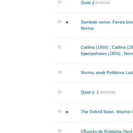
Quan ji
(kinesisk)
e
Samlede verker. Første bind
Norma
Catilina (1850) ; Catilina (
Kjæmpehøien (1854) ; Norm
Norma, aneb Politikova Las
Quan ji. 1
(kinesisk)
e
The Oxford Ibsen. Volume I 
OEuvres de Kristiania (Avri