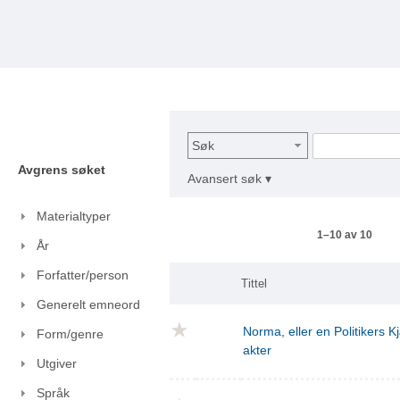
Søk
Avgrens søket
Avansert søk ▾
Materialtyper
1–10 av 10
År
Forfatter/person
Tittel
Generelt emneord
Norma, eller en Politikers Kj
Form/genre
akter
Utgiver
Språk