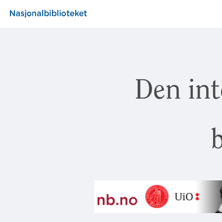
Den int
b