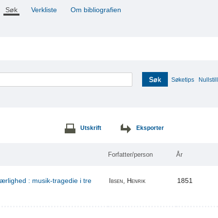
Søk
Verkliste
Om bibliografien
Søk
Søketips
Nullstill
Utskrift
Eksporter
Forfatter/person
År
ærlighed : musik-tragedie i tre
1851
Ibsen, Henrik