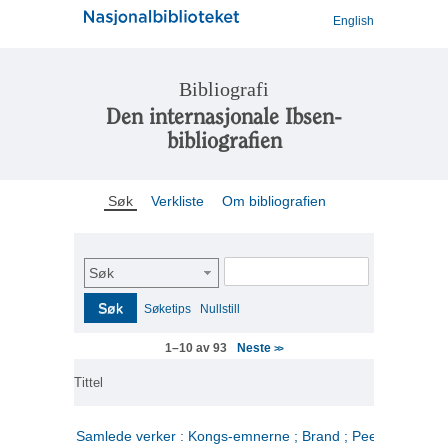
English
Bibliografi
Den internasjonale Ibsen-
bibliografien
Søk
Verkliste
Om bibliografien
Søk
Søk
Søketips
Nullstill
Neste
1–10 av 93
>>
Tittel
Samlede verker : Kongs-emnerne ; Brand ; Peer Gynt. 2