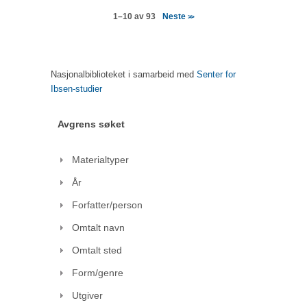
Neste
1–10 av 93
>>
Nasjonalbiblioteket i samarbeid med
Senter for
Ibsen-studier
Avgrens søket
Materialtyper
År
Forfatter/person
Omtalt navn
Omtalt sted
Form/genre
Utgiver