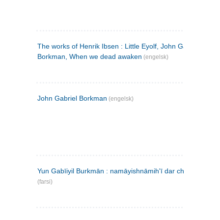
The works of Henrik Ibsen : Little Eyolf, John Gabriel
Borkman, When we dead awaken
(engelsk)
John Gabriel Borkman
(engelsk)
Yun Gabīiyil Burkmān : namāyishnāmihʹī dar chahār pardih
(farsi)