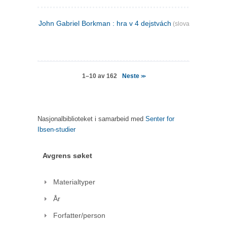
John Gabriel Borkman : hra v 4 dejstvách
(slovakisk)
Neste
1–10 av 162
>>
Nasjonalbiblioteket i samarbeid med
Senter for
Ibsen-studier
Avgrens søket
Materialtyper
År
Forfatter/person