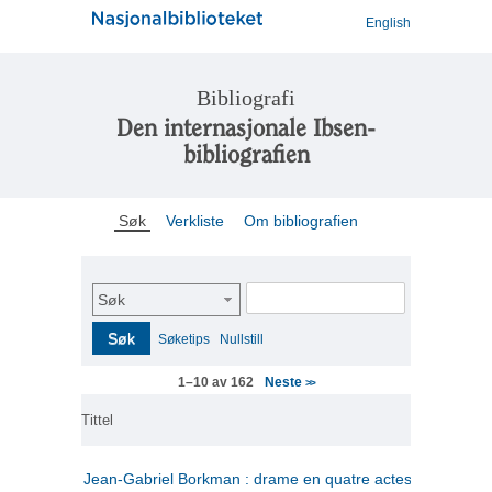
English
Bibliografi
Den internasjonale Ibsen-
bibliografien
Søk
Verkliste
Om bibliografien
Søk
Søk
Søketips
Nullstill
Neste
1–10 av 162
>>
Tittel
Jean-Gabriel Borkman : drame en quatre actes
(fransk)