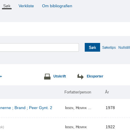
Søk
Verkliste
Om bibliografien
Søk
Søketips
Nullstill
Utskrift
Eksporter
>>
Forfatter/person
År
erne ; Brand ; Peer Gynt. 2
1978
Ibsen, Henrik ...
1922
Ibsen, Henrik
sk)