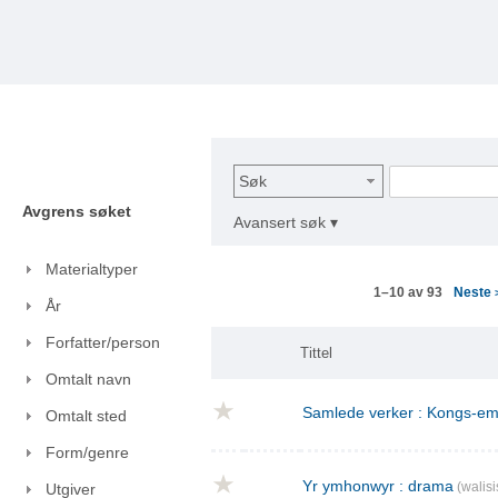
Søk
Avgrens søket
Avansert søk ▾
Materialtyper
Neste
1–10 av 93
År
Forfatter/person
Tittel
Omtalt navn
Samlede verker : Kongs-emn
Omtalt sted
Form/genre
Yr ymhonwyr : drama
(walisi
Utgiver