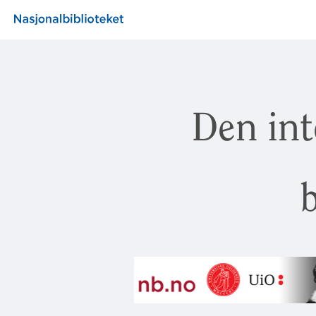
Den int
b