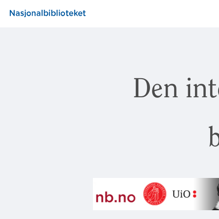
Den int
b