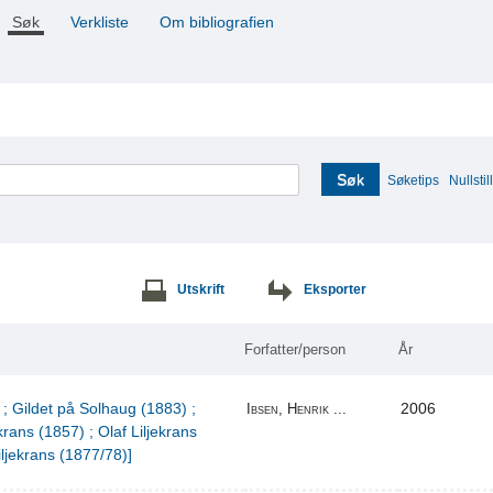
Søk
Verkliste
Om bibliografien
Søk
Søketips
Nullstill
Utskrift
Eksporter
Forfatter/person
År
 ; Gildet på Solhaug (1883) ;
2006
Ibsen, Henrik ...
krans (1857) ; Olaf Liljekrans
iljekrans (1877/78)]