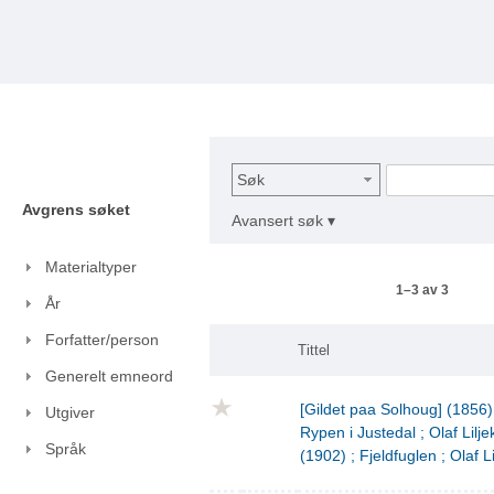
Søk
Avgrens søket
Avansert søk ▾
Materialtyper
1–3 av 3
År
Forfatter/person
Tittel
Generelt emneord
[Gildet paa Solhoug] (1856)
Utgiver
Rypen i Justedal ; Olaf Lilje
Språk
(1902) ; Fjeldfuglen ; Olaf L