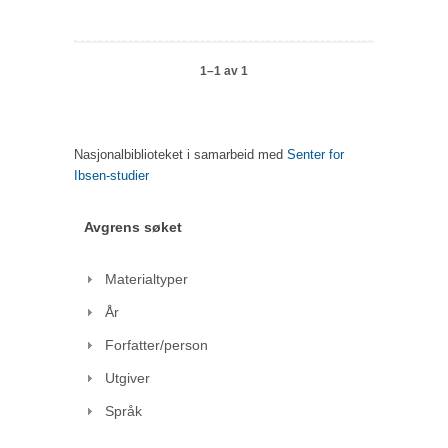
1–1 av 1
Nasjonalbiblioteket i samarbeid med
Senter for
Ibsen-studier
Avgrens søket
Materialtyper
År
Forfatter/person
Utgiver
Språk