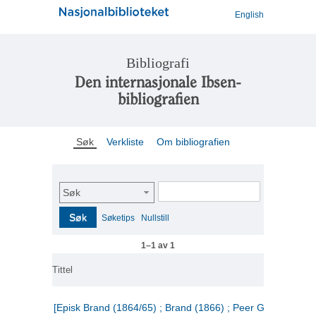
English
Bibliografi
Den internasjonale Ibsen-
bibliografien
Søk
Verkliste
Om bibliografien
Søk
Søk
Søketips
Nullstill
1–1 av 1
Tittel
[Episk Brand (1864/65) ; Brand (1866) ; Peer Gynt (1867)]