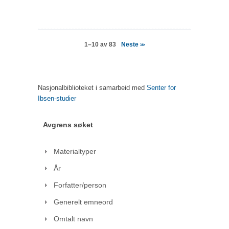
Neste
1–10 av 83
>>
Nasjonalbiblioteket i samarbeid med
Senter for
Ibsen-studier
Avgrens søket
Materialtyper
År
Forfatter/person
Generelt emneord
Omtalt navn