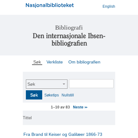
English
Bibliografi
Den internasjonale Ibsen-
bibliografien
Søk
Verkliste
Om bibliografien
Søk
Søk
Søketips
Nullstill
Neste
1–10 av 83
>>
Tittel
Fra Brand til Keiser og Galilæer 1866-73