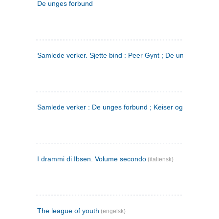
De unges forbund
Samlede verker. Sjette bind : Peer Gynt ; De unges Forbu
Samlede verker : De unges forbund ; Keiser og Galilæer. 3
I drammi di Ibsen. Volume secondo
(italiensk)
The league of youth
(engelsk)