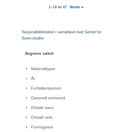
Neste
1–10 av 47
>>
Nasjonalbiblioteket i samarbeid med
Senter for
Ibsen-studier
Avgrens søket
Materialtyper
År
Forfatter/person
Generelt emneord
Omtalt navn
Omtalt verk
Form/genre