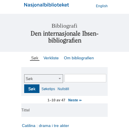
English
Bibliografi
Den internasjonale Ibsen-
bibliografien
Søk
Verkliste
Om bibliografien
Søk
Søk
Søketips
Nullstill
Neste
1–10 av 47
>>
Tittel
Catilina : drama i tre akter