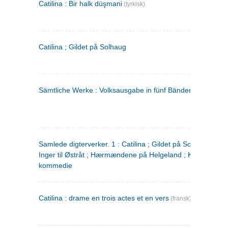
Catilina : Bir halk düşmani
(tyrkisk)
Catilina ; Gildet på Solhaug
Sämtliche Werke : Volksausgabe in fünf Bänden
(tysk)
Samlede digterverker. 1 : Catilina ; Gildet på Solhaug ; Fru
Inger til Østråt ; Hærmændene på Helgeland ; Kjærlighede
kommedie
Catilina : drame en trois actes et en vers
(fransk)