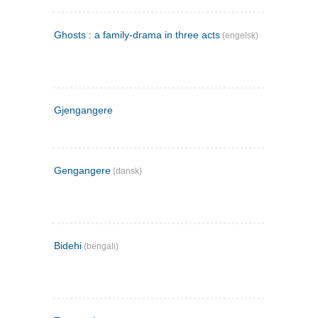
Ghosts : a family-drama in three acts
(engelsk)
Gjengangere
Gengangere
(dansk)
Bidehi
(bengali)