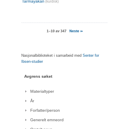
Tarmayakan
(kurdisk)
Neste
1–10 av 347
>>
Nasjonalbiblioteket i samarbeid med
Senter for
Ibsen-studier
Avgrens søket
Materialtyper
År
Forfatter/person
Generelt emneord