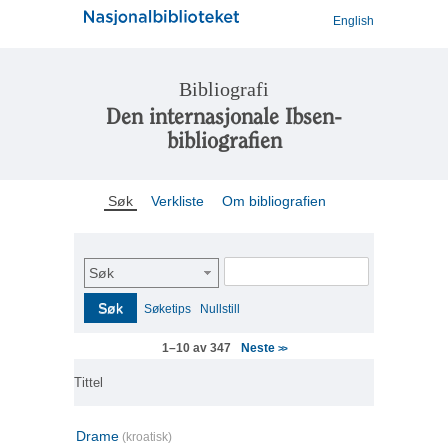
English
Bibliografi
Den internasjonale Ibsen-
bibliografien
Søk
Verkliste
Om bibliografien
Søk
Søk
Søketips
Nullstill
Neste
1–10 av 347
>>
Tittel
Drame
(kroatisk)