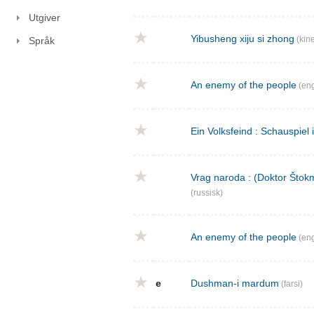
Utgiver
Yibusheng xiju si zhong
(kine
Språk
An enemy of the people
(eng
Ein Volksfeind : Schauspiel 
Vrag naroda : (Doktor Štokm
(russisk)
An enemy of the people
(eng
e
Dushman-i mardum
(farsi)