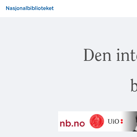
Den int
b