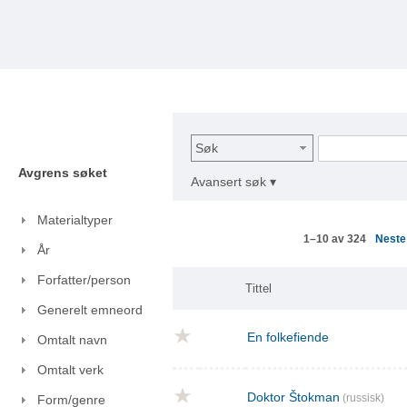
Søk
Avgrens søket
Avansert søk ▾
Materialtyper
Nest
1–10 av 324
År
Forfatter/person
Tittel
Generelt emneord
En folkefiende
Omtalt navn
Omtalt verk
Doktor Štokman
(russisk)
Form/genre