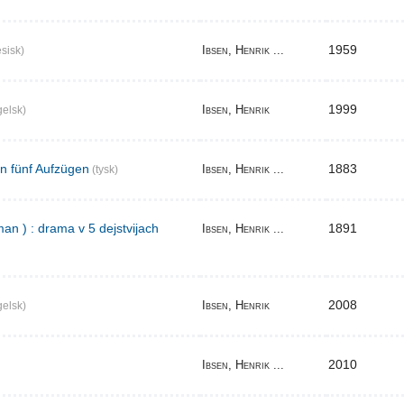
1959
Ibsen, Henrik ...
sisk)
1999
Ibsen, Henrik
elsk)
in fünf Aufzügen
1883
Ibsen, Henrik ...
(tysk)
an ) : drama v 5 dejstvijach
1891
Ibsen, Henrik ...
2008
Ibsen, Henrik
elsk)
2010
Ibsen, Henrik ...