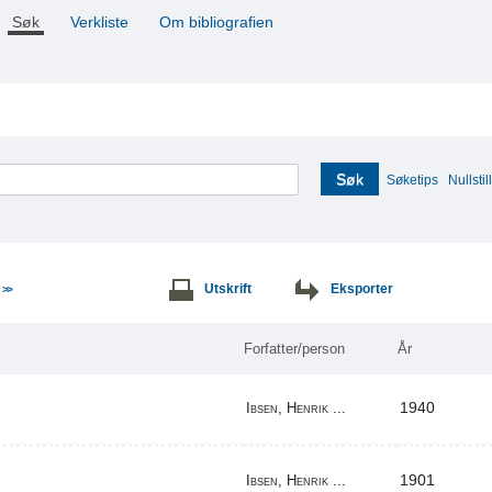
Søk
Verkliste
Om bibliografien
Søk
Søketips
Nullstill
e
Utskrift
Eksporter
>>
Forfatter/person
År
1940
Ibsen, Henrik ...
1901
Ibsen, Henrik ...