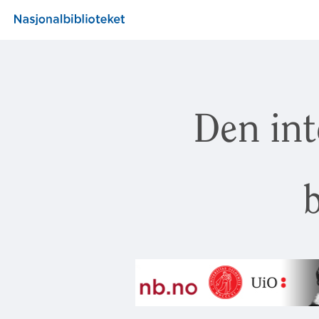
Den int
b