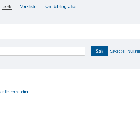
Søk
Verkliste
Om bibliografien
Søk
Søketips
Nullstill
for Ibsen-studier