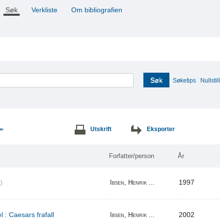
Søk
Verkliste
Om bibliografien
Søk
Søketips
Nullstill
Utskrift
Eksporter
>>
Forfatter/person
År
1997
Ibsen, Henrik ...
)
l : Caesars frafall
2002
Ibsen, Henrik ...