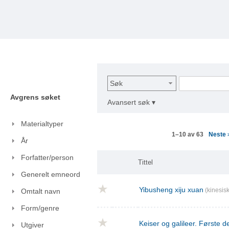
Søk
Avgrens søket
Avansert søk ▾
Materialtyper
Neste
1–10 av 63
År
Forfatter/person
Tittel
Generelt emneord
Yibusheng xiju xuan
(kinesisk
Omtalt navn
Form/genre
Keiser og galileer. Første de
Utgiver