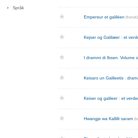
Språk
Empereur et galiléen
(fransk)
Kejser og Galilæer : et verd
I drammi di Ibsen. Volume 
Keisars un Galileetis : dra
Keiser og galileer : et verde
Hwangje wa Kallilli saram
(k