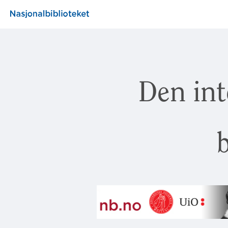
Den int
b