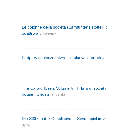
Le colonne della società (Samfundets stötter) : commedia 
quattro atti
(italiensk)
Podpory spoleczenstwa : sztuka w szterech aktach
(polsk)
The Oxford Ibsen. Volume V : Pillars of society ; A doll's
house ; Ghosts
(engelsk)
Die Stützen der Gesellschaft : Schauspiel in vier Aufzügen
(tysk)