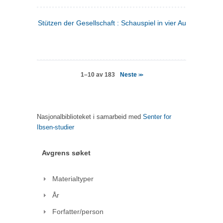
Stützen der Gesellschaft : Schauspiel in vier Aufzügen
(tysk
Neste
1–10 av 183
>>
Nasjonalbiblioteket i samarbeid med
Senter for
Ibsen-studier
Avgrens søket
Materialtyper
År
Forfatter/person