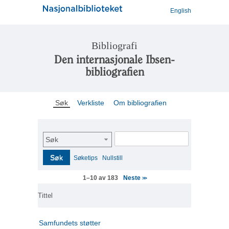
English
Bibliografi
Den internasjonale Ibsen-
bibliografien
Søk
Verkliste
Om bibliografien
Søk
Søk
Søketips
Nullstill
Neste
1–10 av 183
>>
Tittel
Samfundets støtter