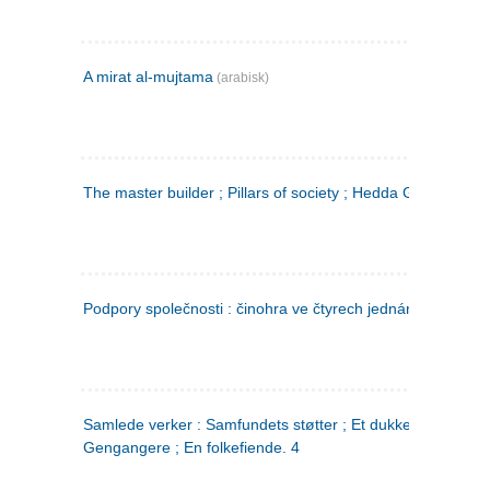
A mirat al-mujtama
(arabisk)
The master builder ; Pillars of society ; Hedda Gabler
Podpory společnosti : činohra ve čtyrech jednáních
(tsjekkis
Samlede verker : Samfundets støtter ; Et dukkehjem ;
Gengangere ; En folkefiende. 4