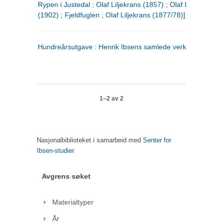
Rypen i Justedal ; Olaf Liljekrans (1857) ; Olaf Liljekrans
(1902) ; Fjeldfuglen ; Olaf Liljekrans (1877/78)]
Hundreårsutgave : Henrik Ibsens samlede verker. 3
1–2 av 2
Nasjonalbiblioteket i samarbeid med
Senter for
Ibsen-studier
Avgrens søket
Materialtyper
År