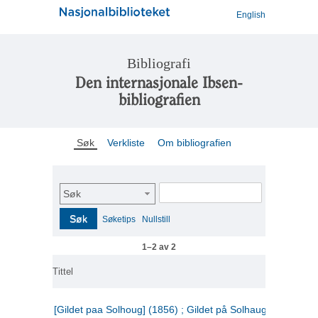
English
Bibliografi
Den internasjonale Ibsen-
bibliografien
Søk
Verkliste
Om bibliografien
Søk
Søk
Søketips
Nullstill
1–2 av 2
Tittel
[Gildet paa Solhoug] (1856) ; Gildet på Solhaug (1883) ;