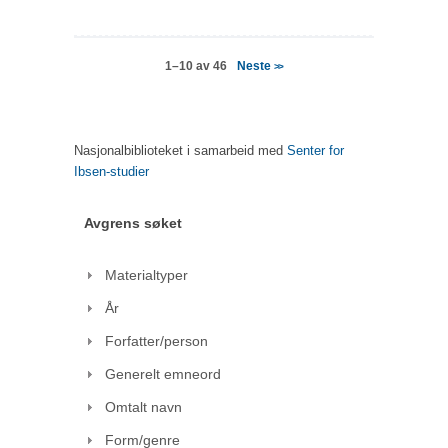
Neste
1–10 av 46
>>
Nasjonalbiblioteket i samarbeid med
Senter for
Ibsen-studier
Avgrens søket
Materialtyper
År
Forfatter/person
Generelt emneord
Omtalt navn
Form/genre