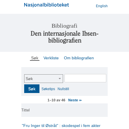
English
Bibliografi
Den internasjonale Ibsen-
bibliografien
Søk
Verkliste
Om bibliografien
Søk
Søk
Søketips
Nullstill
Neste
1–10 av 46
>>
Tittel
"Fru Inger til Østråt" : skodespel i fem akter