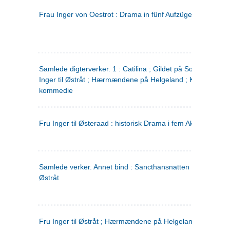
Frau Inger von Oestrot : Drama in fünf Aufzügen
(tysk)
Samlede digterverker. 1 : Catilina ; Gildet på Solhaug ; Fru
Inger til Østråt ; Hærmændene på Helgeland ; Kjærlighede
kommedie
Fru Inger til Østeraad : historisk Drama i fem Akter
Samlede verker. Annet bind : Sancthansnatten ; Fru Inger ti
Østråt
Fru Inger til Østråt ; Hærmændene på Helgeland