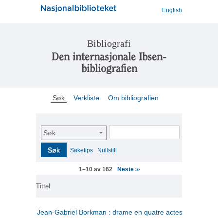
English
Bibliografi
Den internasjonale Ibsen-
bibliografien
Søk
Verkliste
Om bibliografien
Søk
Søk
Søketips
Nullstill
Neste
1–10 av 162
>>
Tittel
Jean-Gabriel Borkman : drame en quatre actes
(fransk)