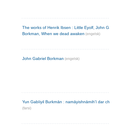
The works of Henrik Ibsen : Little Eyolf, John Gabriel
Borkman, When we dead awaken
(engelsk)
John Gabriel Borkman
(engelsk)
Yun Gabīiyil Burkmān : namāyishnāmihʹī dar chahār pardih
(farsi)