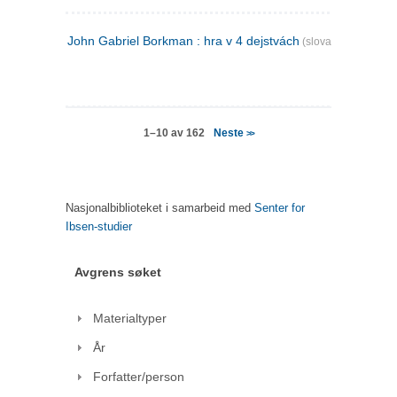
John Gabriel Borkman : hra v 4 dejstvách
(slovakisk)
Neste
1–10 av 162
>>
Nasjonalbiblioteket i samarbeid med
Senter for
Ibsen-studier
Avgrens søket
Materialtyper
År
Forfatter/person