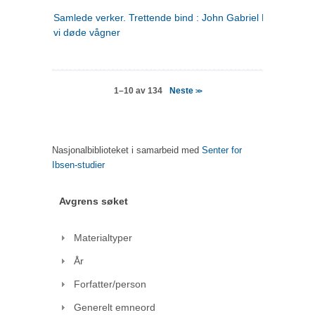
Samlede verker. Trettende bind : John Gabriel Borkman ; 
vi døde vågner
Neste
1–10 av 134
>>
Nasjonalbiblioteket i samarbeid med
Senter for
Ibsen-studier
Avgrens søket
Materialtyper
År
Forfatter/person
Generelt emneord