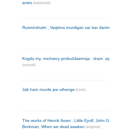
actes
(katalansk)
Rusmirshulm ; Vaqtima murdigan sar bar darim
(farsi)
Kogda my, mertvecy probuždaemsja : dram. epilog v 3 d
(russisk)
Jab ham murde jee uthenge
(hindi)
The works of Henrik Ibsen : Little Eyolf, John Gabriel
Borkman, When we dead awaken
(engelsk)