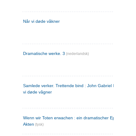
Når vi døde våkner
Dramatische werke. 3
(nederlandsk)
Samlede verker. Trettende bind : John Gabriel Borkman ; 
vi døde vågner
Wenn wir Toten erwachen : ein dramatischer Epilog in drei
Akten
(tysk)