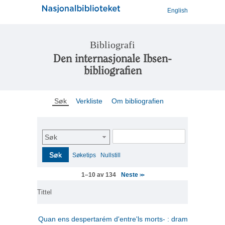
English
Bibliografi
Den internasjonale Ibsen-
bibliografien
Søk
Verkliste
Om bibliografien
Søk
Søk
Søketips
Nullstill
Neste
1–10 av 134
>>
Tittel
Quan ens despertarém d'entre'ls morts- : drama en tres