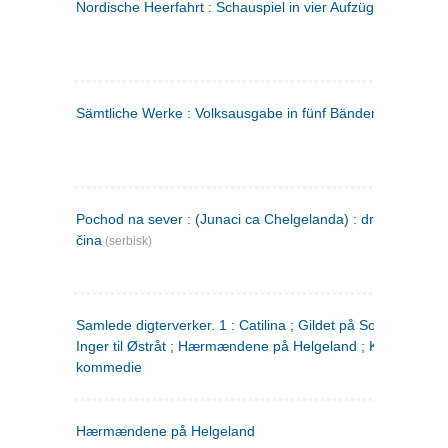
Nordische Heerfahrt : Schauspiel in vier Aufzügen
(tysk)
Sämtliche Werke : Volksausgabe in fünf Bänden
(tysk)
Pochod na sever : (Junaci ca Chelgelanda) : drama u četiri
čina
(serbisk)
Samlede digterverker. 1 : Catilina ; Gildet på Solhaug ; Fru
Inger til Østråt ; Hærmændene på Helgeland ; Kjærlighede
kommedie
Hærmændene på Helgeland