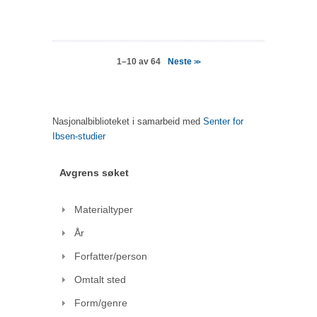
Neste
1–10 av 64
>>
Nasjonalbiblioteket i samarbeid med
Senter for
Ibsen-studier
Avgrens søket
Materialtyper
År
Forfatter/person
Omtalt sted
Form/genre