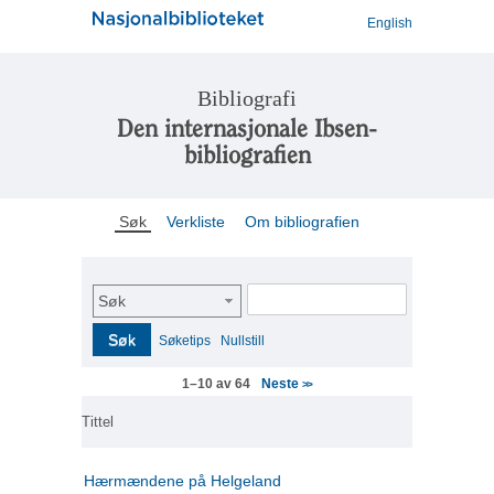
English
Bibliografi
Den internasjonale Ibsen-
bibliografien
Søk
Verkliste
Om bibliografien
Søk
Søk
Søketips
Nullstill
Neste
1–10 av 64
>>
Tittel
Hærmændene på Helgeland