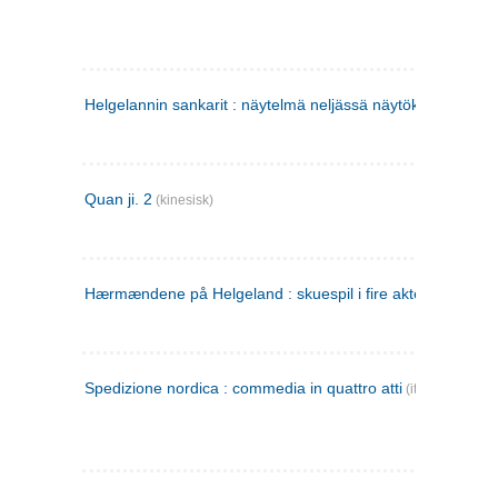
Helgelannin sankarit : näytelmä neljässä näytöksessä
(finsk
Quan ji. 2
(kinesisk)
Hærmændene på Helgeland : skuespil i fire akter
Spedizione nordica : commedia in quattro atti
(italiensk)