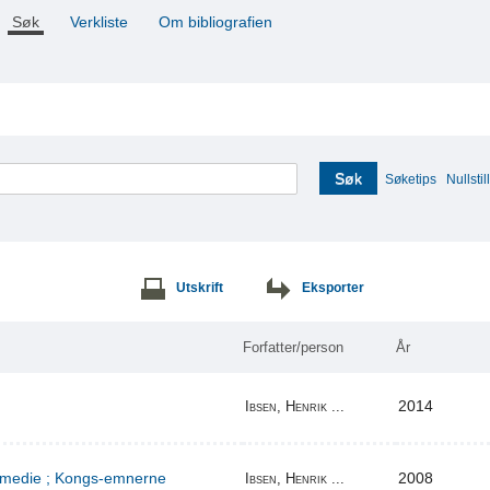
Søk
Verkliste
Om bibliografien
Søk
Søketips
Nullstill
Utskrift
Eksporter
Forfatter/person
År
2014
Ibsen, Henrik ...
komedie ; Kongs-emnerne
2008
Ibsen, Henrik ...