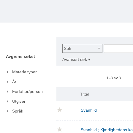
Søk
Avgrens søket
Avansert søk ▾
Materialtyper
1–3 av 3
År
Forfatter/person
Tittel
Utgiver
Svanhild
Språk
Svanhild ; Kjærlighedens 