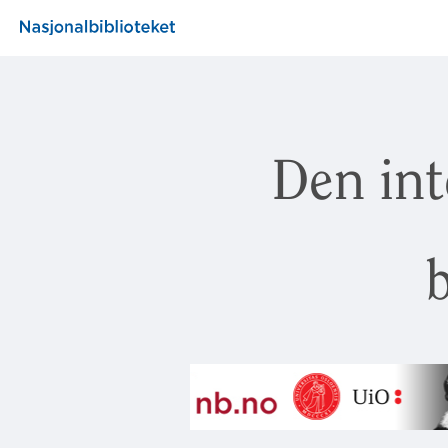
Den int
b