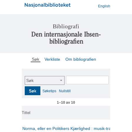
English
Bibliografi
Den internasjonale Ibsen-
bibliografien
Søk
Verkliste
Om bibliografien
Søk
Søk
Søketips
Nullstill
1–10 av 10
Tittel
Norma, eller en Politikers Kjærlighed : musik-tragedie i tre