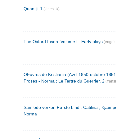
Quan ji. 1
(kinesisk)
The Oxford Ibsen. Volume I : Early plays
(engelsk)
OEuvres de Kristiania (Avril 1850-octobre 1851) : Poèmes 
Proses - Norma ; Le Tertre du Guerrier. 2
(fransk)
Samlede verker. Første bind : Catilina ; Kjæmpehøien ;
Norma