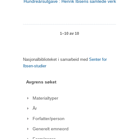
Hundreårsutgave : Henrik Ibsens samlede verker. 1
1–10 av 10
Nasjonalbiblioteket i samarbeid med
Senter for
Ibsen-studier
Avgrens søket
Materialtyper
År
Forfatter/person
Generelt emneord