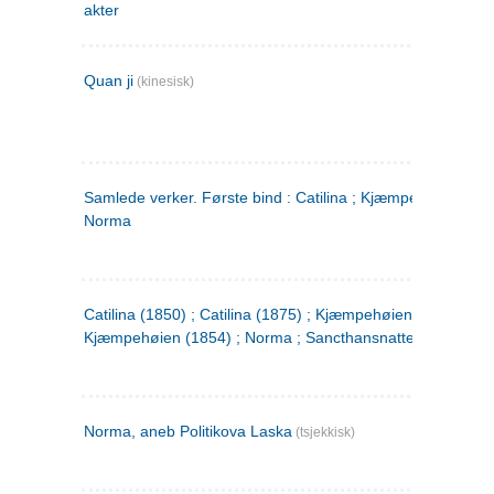
akter
Quan ji
(kinesisk)
Samlede verker. Første bind : Catilina ; Kjæmpehøien ;
Norma
Catilina (1850) ; Catilina (1875) ; Kjæmpehøien (1850) ;
Kjæmpehøien (1854) ; Norma ; Sancthansnatten
Norma, aneb Politikova Laska
(tsjekkisk)