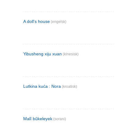
A doll's house
(engelsk)
Yibusheng xiju xuan
(kinesisk)
Lutkina kuća : Nora
(kroatisk)
Malî bûkeleyek
(sorani)