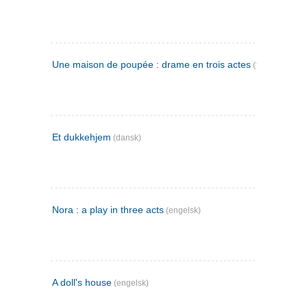
Une maison de poupée : drame en trois actes
(fransk)
Et dukkehjem
(dansk)
Nora : a play in three acts
(engelsk)
A doll's house
(engelsk)