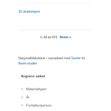
Et dukkehjem
Neste
1–10 av 572
>>
Nasjonalbiblioteket i samarbeid med
Senter for
Ibsen-studier
Avgrens søket
Materialtyper
År
Forfatter/person