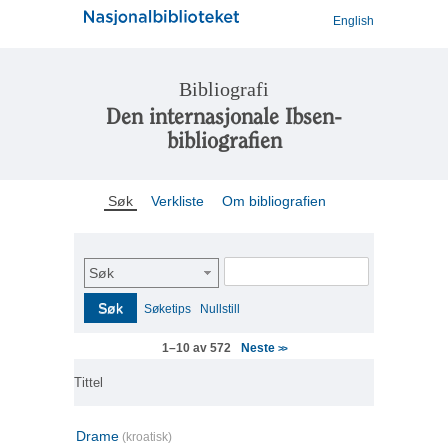
English
Bibliografi
Den internasjonale Ibsen-
bibliografien
Søk
Verkliste
Om bibliografien
Søk
Søk
Søketips
Nullstill
Neste
1–10 av 572
>>
Tittel
Drame
(kroatisk)