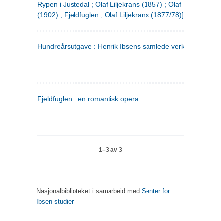
Rypen i Justedal ; Olaf Liljekrans (1857) ; Olaf Liljekrans
(1902) ; Fjeldfuglen ; Olaf Liljekrans (1877/78)]
Hundreårsutgave : Henrik Ibsens samlede verker. 3
Fjeldfuglen : en romantisk opera
1–3 av 3
Nasjonalbiblioteket i samarbeid med
Senter for
Ibsen-studier