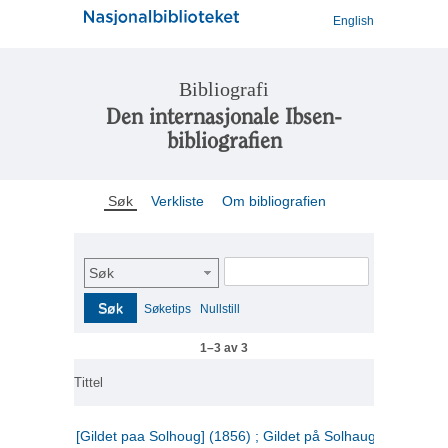
English
Bibliografi
Den internasjonale Ibsen-
bibliografien
Søk
Verkliste
Om bibliografien
Søk
Søk
Søketips
Nullstill
1–3 av 3
Tittel
[Gildet paa Solhoug] (1856) ; Gildet på Solhaug (1883) ;