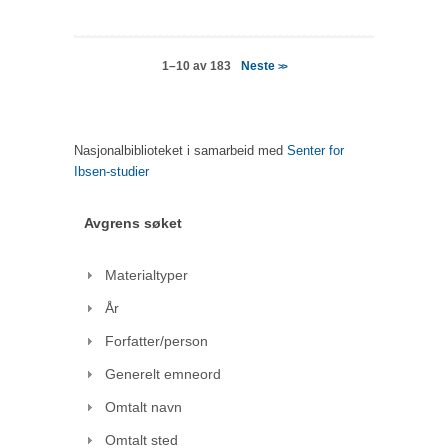
Neste
1–10 av 183
>>
Nasjonalbiblioteket i samarbeid med
Senter for
Ibsen-studier
Avgrens søket
Materialtyper
År
Forfatter/person
Generelt emneord
Omtalt navn
Omtalt sted