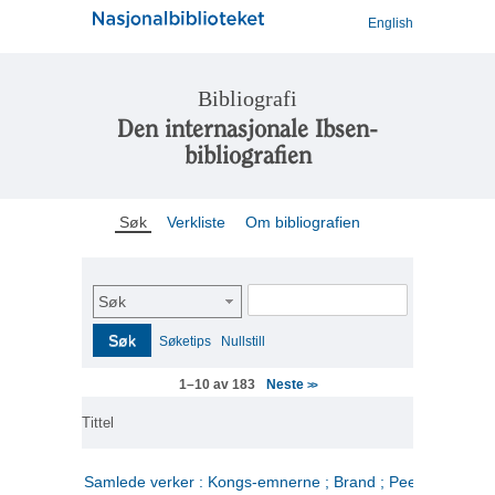
English
Bibliografi
Den internasjonale Ibsen-
bibliografien
Søk
Verkliste
Om bibliografien
Søk
Søk
Søketips
Nullstill
Neste
1–10 av 183
>>
Tittel
Samlede verker : Kongs-emnerne ; Brand ; Peer Gynt. 2