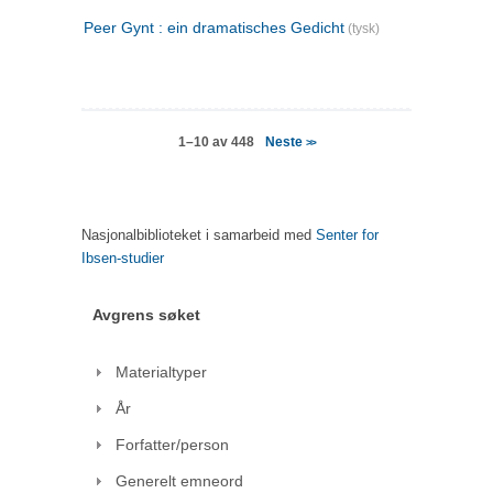
Peer Gynt : ein dramatisches Gedicht
(tysk)
Neste
1–10 av 448
>>
Nasjonalbiblioteket i samarbeid med
Senter for
Ibsen-studier
Avgrens søket
Materialtyper
År
Forfatter/person
Generelt emneord