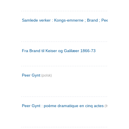
Samlede verker : Kongs-emnerne ; Brand ; Peer Gynt. 2
Fra Brand til Keiser og Galilæer 1866-73
Peer Gynt
(polsk)
Peer Gynt : poème dramatique en cinq actes
(fransk)