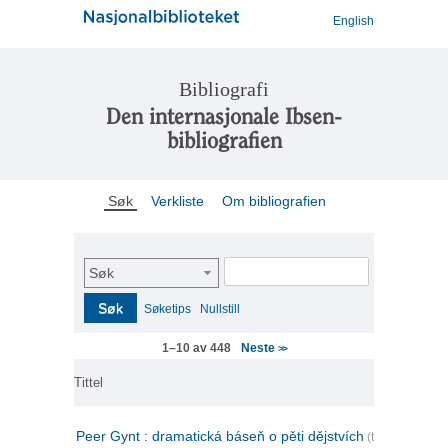
English
Bibliografi
Den internasjonale Ibsen-
bibliografien
Søk
Verkliste
Om bibliografien
Søk
Søk
Søketips
Nullstill
Neste
1–10 av 448
>>
Tittel
Peer Gynt : dramatická báseň o pěti dějstvích
(tsjekkisk)