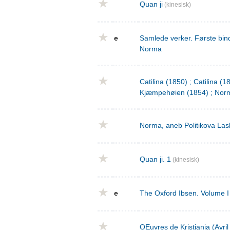
Quan ji
(kinesisk)
e
Samlede verker. Første bind
Norma
Catilina (1850) ; Catilina (
Kjæmpehøien (1854) ; Norm
Norma, aneb Politikova Las
Quan ji. 1
(kinesisk)
e
The Oxford Ibsen. Volume I 
OEuvres de Kristiania (Avri