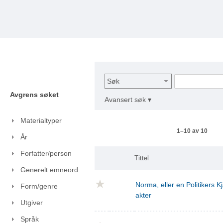
Søk
Avgrens søket
Avansert søk ▾
Materialtyper
1–10 av 10
År
Forfatter/person
Tittel
Generelt emneord
Norma, eller en Politikers Kj
Form/genre
akter
Utgiver
Språk