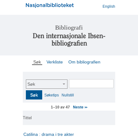
English
Bibliografi
Den internasjonale Ibsen-
bibliografien
Søk
Verkliste
Om bibliografien
Søk
Søk
Søketips
Nullstill
Neste
1–10 av 47
>>
Tittel
Catilina : drama i tre akter