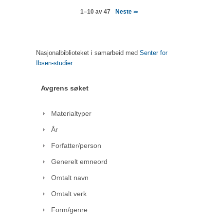
Neste
1–10 av 47
>>
Nasjonalbiblioteket i samarbeid med
Senter for
Ibsen-studier
Avgrens søket
Materialtyper
År
Forfatter/person
Generelt emneord
Omtalt navn
Omtalt verk
Form/genre