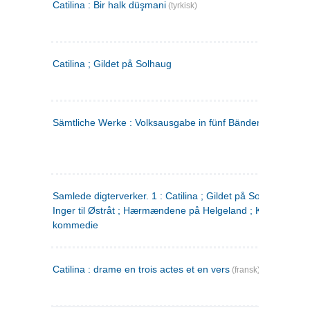
Catilina : Bir halk düşmani
(tyrkisk)
Catilina ; Gildet på Solhaug
Sämtliche Werke : Volksausgabe in fünf Bänden
(tysk)
Samlede digterverker. 1 : Catilina ; Gildet på Solhaug ; Fru
Inger til Østråt ; Hærmændene på Helgeland ; Kjærlighede
kommedie
Catilina : drame en trois actes et en vers
(fransk)