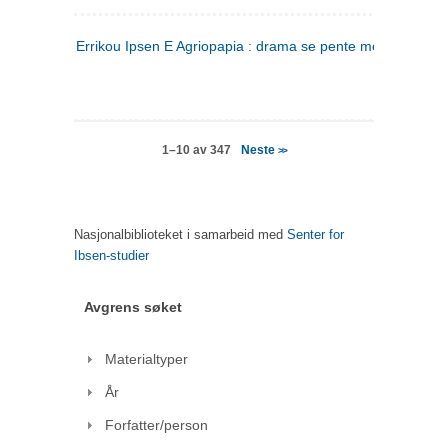
Errikou Ipsen E Agriopapia : drama se pente mere
(gresk)
Neste
1–10 av 347
>>
Nasjonalbiblioteket i samarbeid med
Senter for
Ibsen-studier
Avgrens søket
Materialtyper
År
Forfatter/person