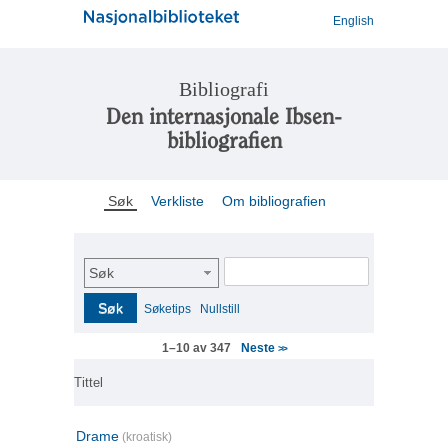
English
Bibliografi
Den internasjonale Ibsen-
bibliografien
Søk
Verkliste
Om bibliografien
Søk
Søk
Søketips
Nullstill
Neste
1–10 av 347
>>
Tittel
Drame
(kroatisk)