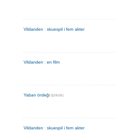
Vildanden : skuespil i fem akter
Vildanden : en film
Yaban ördeği
(tyrkisk)
Vildanden : skuespil i fem akter