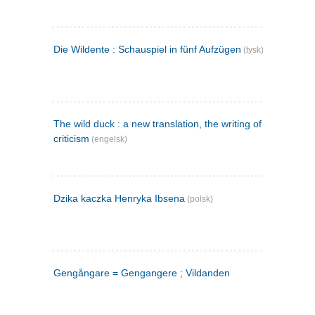
Die Wildente : Schauspiel in fünf Aufzügen
(tysk)
The wild duck : a new translation, the writing of the play,
criticism
(engelsk)
Dzika kaczka Henryka Ibsena
(polsk)
Gengångare = Gengangere ; Vildanden