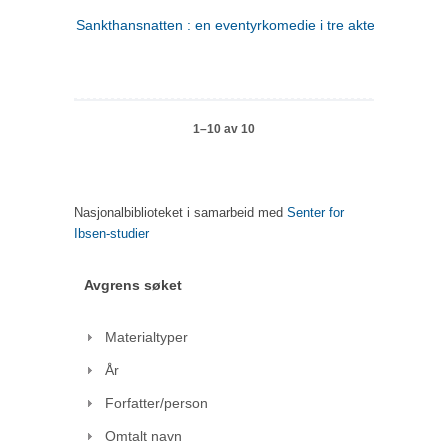
Sankthansnatten : en eventyrkomedie i tre akter
1–10 av 10
Nasjonalbiblioteket i samarbeid med
Senter for
Ibsen-studier
Avgrens søket
Materialtyper
År
Forfatter/person
Omtalt navn