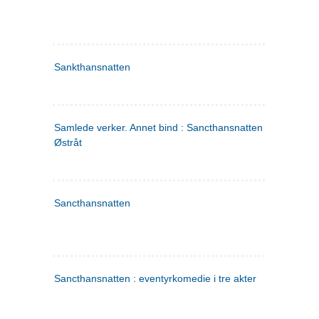
Sankthansnatten
Samlede verker. Annet bind : Sancthansnatten ; Fru Inger ti
Østråt
Sancthansnatten
Sancthansnatten : eventyrkomedie i tre akter