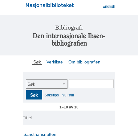
English
Bibliografi
Den internasjonale Ibsen-
bibliografien
Søk
Verkliste
Om bibliografien
Søk
Søk
Søketips
Nullstill
1–10 av 10
Tittel
Sancthansnatten