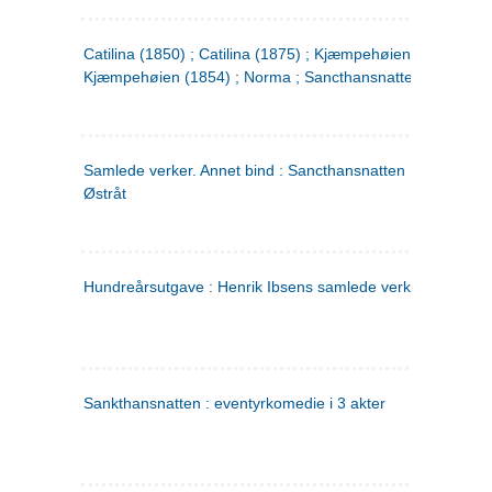
Catilina (1850) ; Catilina (1875) ; Kjæmpehøien (1850) ;
Kjæmpehøien (1854) ; Norma ; Sancthansnatten
Samlede verker. Annet bind : Sancthansnatten ; Fru Inger ti
Østråt
Hundreårsutgave : Henrik Ibsens samlede verker. 2
Sankthansnatten : eventyrkomedie i 3 akter