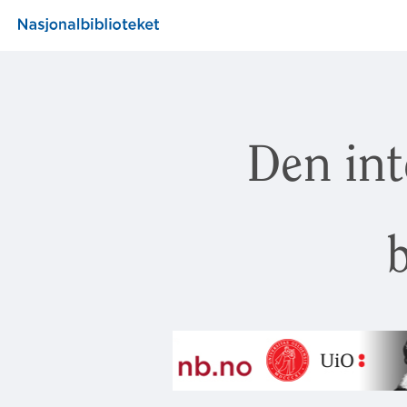
Den int
b