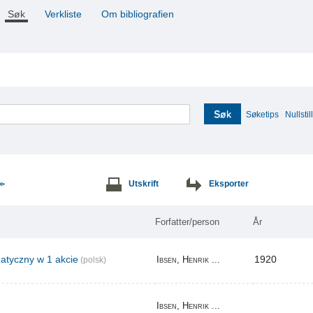
Søk
Verkliste
Om bibliografien
Søk
Søketips
Nullstill
Utskrift
Eksporter
>>
Forfatter/person
År
tyczny w 1 akcie
1920
Ibsen, Henrik ...
(polsk)
Ibsen, Henrik ...