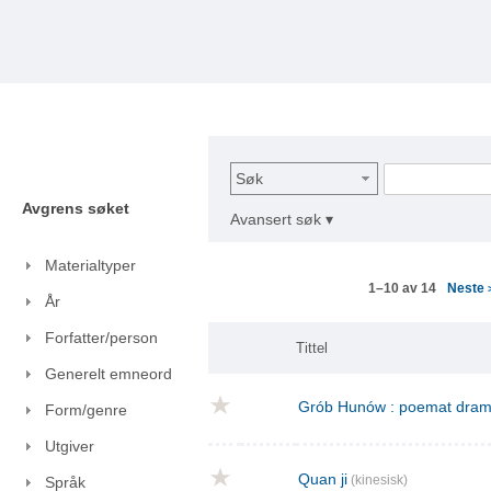
Søk
Avgrens søket
Avansert søk ▾
Materialtyper
Neste
1–10 av 14
År
Forfatter/person
Tittel
Generelt emneord
Grób Hunów : poemat drama
Form/genre
Utgiver
Quan ji
(kinesisk)
Språk