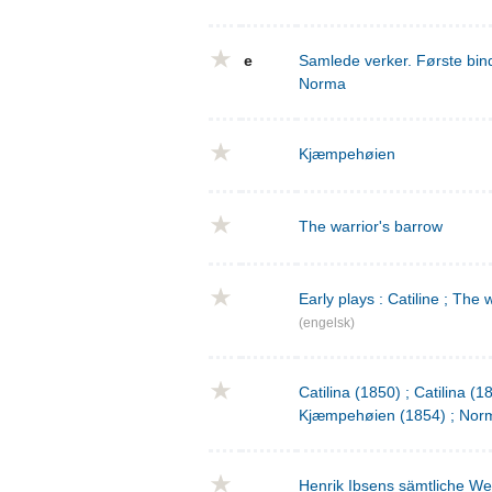
e
Samlede verker. Første bind
Norma
Kjæmpehøien
The warrior's barrow
Early plays : Catiline ; The 
(engelsk)
Catilina (1850) ; Catilina (
Kjæmpehøien (1854) ; Norm
Henrik Ibsens sämtliche We