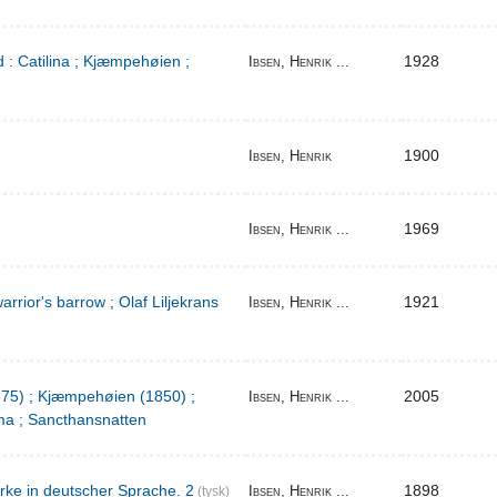
 : Catilina ; Kjæmpehøien ;
1928
Ibsen, Henrik ...
1900
Ibsen, Henrik
1969
Ibsen, Henrik ...
warrior's barrow ; Olaf Liljekrans
1921
Ibsen, Henrik ...
1875) ; Kjæmpehøien (1850) ;
2005
Ibsen, Henrik ...
a ; Sancthansnatten
rke in deutscher Sprache. 2
1898
Ibsen, Henrik ...
(tysk)