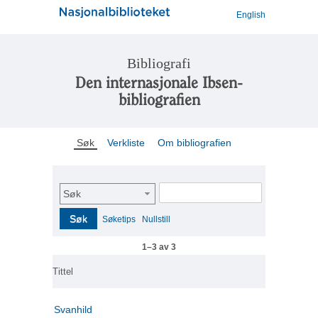
English
Bibliografi
Den internasjonale Ibsen-
bibliografien
Søk
Verkliste
Om bibliografien
Søk
Søk
Søketips
Nullstill
1–3 av 3
Tittel
Svanhild