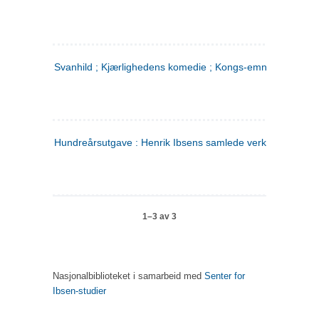
Svanhild ; Kjærlighedens komedie ; Kongs-emnerne
Hundreårsutgave : Henrik Ibsens samlede verker. 4
1–3 av 3
Nasjonalbiblioteket i samarbeid med
Senter for
Ibsen-studier