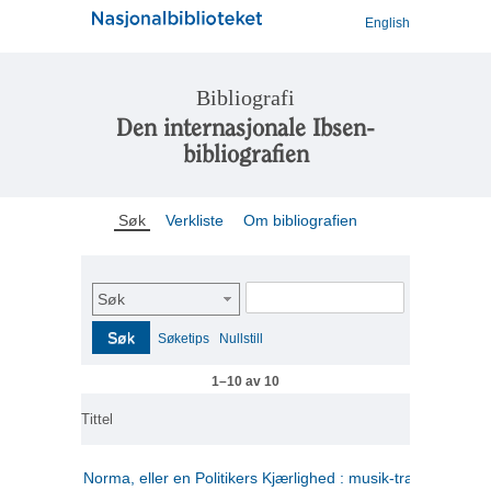
English
Bibliografi
Den internasjonale Ibsen-
bibliografien
Søk
Verkliste
Om bibliografien
Søk
Søk
Søketips
Nullstill
1–10 av 10
Tittel
Norma, eller en Politikers Kjærlighed : musik-tragedie i tre