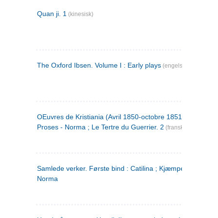
Quan ji. 1
(kinesisk)
The Oxford Ibsen. Volume I : Early plays
(engelsk)
OEuvres de Kristiania (Avril 1850-octobre 1851) : Poèmes 
Proses - Norma ; Le Tertre du Guerrier. 2
(fransk)
Samlede verker. Første bind : Catilina ; Kjæmpehøien ;
Norma