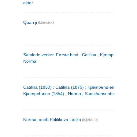
akter
Quan ji
(kinesisk)
Samlede verker. Første bind : Catilina ; Kjæmpehøien ;
Norma
Catilina (1850) ; Catilina (1875) ; Kjæmpehøien (1850) ;
Kjæmpehøien (1854) ; Norma ; Sancthansnatten
Norma, aneb Politikova Laska
(tsjekkisk)