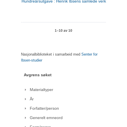
Hundreårsutgave : Henrik Ibsens samlede verker. 1
1–10 av 10
Nasjonalbiblioteket i samarbeid med
Senter for
Ibsen-studier
Avgrens søket
Materialtyper
År
Forfatter/person
Generelt emneord