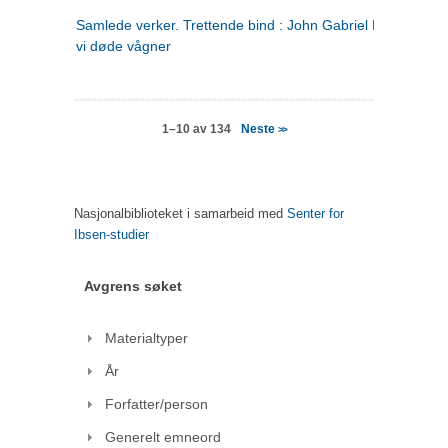
Samlede verker. Trettende bind : John Gabriel Borkman ; 
vi døde vågner
Neste
1–10 av 134
>>
Nasjonalbiblioteket i samarbeid med
Senter for
Ibsen-studier
Avgrens søket
Materialtyper
År
Forfatter/person
Generelt emneord