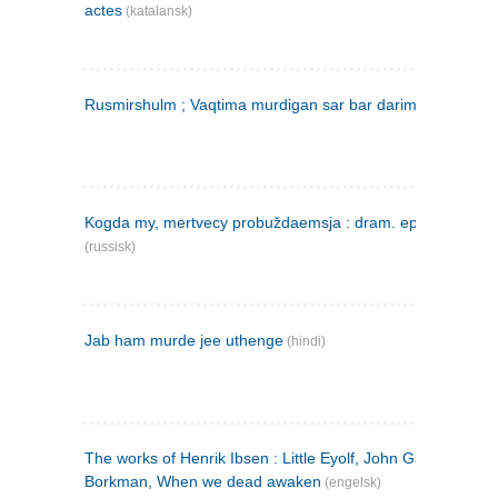
actes
(katalansk)
Rusmirshulm ; Vaqtima murdigan sar bar darim
(farsi)
Kogda my, mertvecy probuždaemsja : dram. epilog v 3 d
(russisk)
Jab ham murde jee uthenge
(hindi)
The works of Henrik Ibsen : Little Eyolf, John Gabriel
Borkman, When we dead awaken
(engelsk)