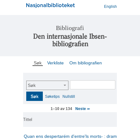
English
Bibliografi
Den internasjonale Ibsen-
bibliografien
Søk
Verkliste
Om bibliografien
Søk
Søk
Søketips
Nullstill
Neste
1–10 av 134
>>
Tittel
Quan ens despertarém d'entre'ls morts- : drama en tres