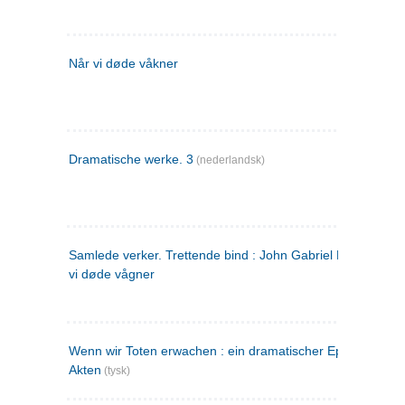
Når vi døde våkner
Dramatische werke. 3
(nederlandsk)
Samlede verker. Trettende bind : John Gabriel Borkman ; 
vi døde vågner
Wenn wir Toten erwachen : ein dramatischer Epilog in drei
Akten
(tysk)