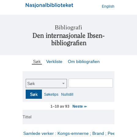
English
Bibliografi
Den internasjonale Ibsen-
bibliografien
Søk
Verkliste
Om bibliografien
Søk
Søk
Søketips
Nullstill
Neste
1–10 av 93
>>
Tittel
Samlede verker : Kongs-emnerne ; Brand ; Peer Gynt. 2