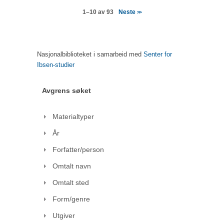
Neste
1–10 av 93
>>
Nasjonalbiblioteket i samarbeid med
Senter for
Ibsen-studier
Avgrens søket
Materialtyper
År
Forfatter/person
Omtalt navn
Omtalt sted
Form/genre
Utgiver