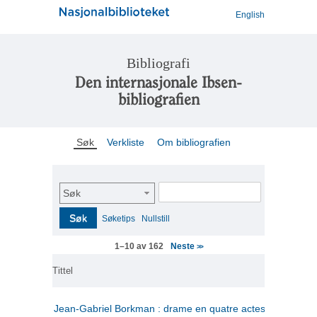
English
Bibliografi
Den internasjonale Ibsen-
bibliografien
Søk
Verkliste
Om bibliografien
Søk
Søk
Søketips
Nullstill
Neste
1–10 av 162
>>
Tittel
Jean-Gabriel Borkman : drame en quatre actes
(fransk)