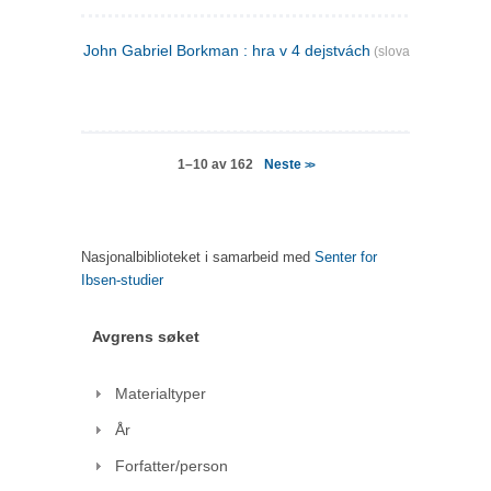
John Gabriel Borkman : hra v 4 dejstvách
(slovakisk)
Neste
1–10 av 162
>>
Nasjonalbiblioteket i samarbeid med
Senter for
Ibsen-studier
Avgrens søket
Materialtyper
År
Forfatter/person