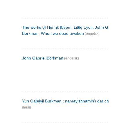
The works of Henrik Ibsen : Little Eyolf, John Gabriel
Borkman, When we dead awaken
(engelsk)
John Gabriel Borkman
(engelsk)
Yun Gabīiyil Burkmān : namāyishnāmihʹī dar chahār pardih
(farsi)