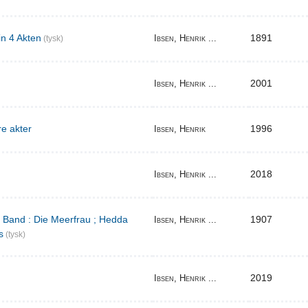
in 4 Akten
1891
Ibsen, Henrik ...
(tysk)
2001
Ibsen, Henrik ...
re akter
1996
Ibsen, Henrik
2018
Ibsen, Henrik ...
r Band : Die Meerfrau ; Hedda
1907
Ibsen, Henrik ...
s
(tysk)
2019
Ibsen, Henrik ...