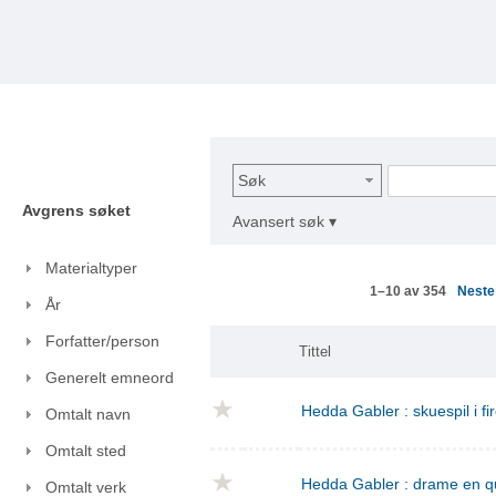
Søk
Avgrens søket
Avansert søk ▾
Materialtyper
Nest
1–10 av 354
År
Forfatter/person
Tittel
Generelt emneord
Hedda Gabler : skuespil i fi
Omtalt navn
Omtalt sted
Hedda Gabler : drame en q
Omtalt verk