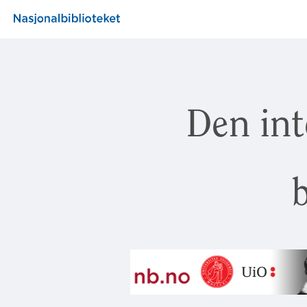
Den int
b