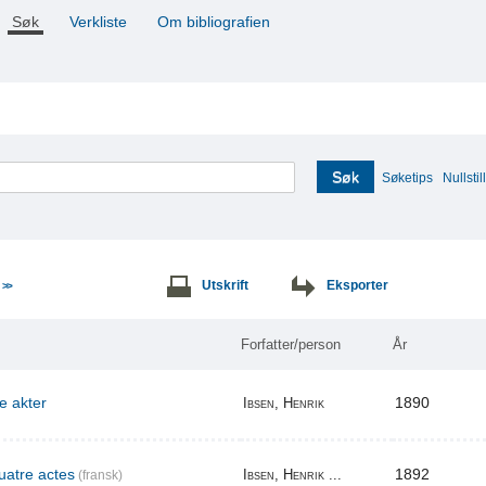
Søk
Verkliste
Om bibliografien
Søk
Søketips
Nullstill
e
Utskrift
Eksporter
>>
Forfatter/person
År
re akter
1890
Ibsen, Henrik
uatre actes
1892
Ibsen, Henrik ...
(fransk)