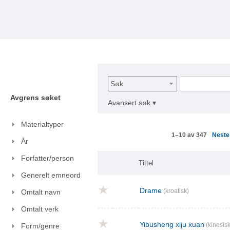
Søk
Avgrens søket
Avansert søk ▾
Materialtyper
Nest
1–10 av 347
År
Forfatter/person
Tittel
Generelt emneord
Drame
(kroatisk)
Omtalt navn
Omtalt verk
Yibusheng xiju xuan
(kinesisk
Form/genre