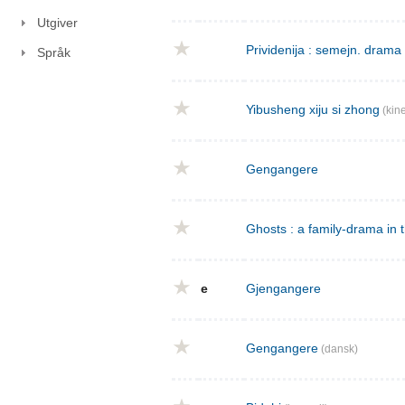
Utgiver
Prividenija : semejn. drama 
Språk
Yibusheng xiju si zhong
(kine
Gengangere
Ghosts : a family-drama in 
e
Gjengangere
Gengangere
(dansk)