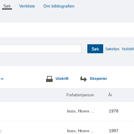
Søk
Verkliste
Om bibliografien
Søk
Søketips
Nullstill
e
Utskrift
Eksporter
>>
Forfatter/person
År
1978
Ibsen, Henrik ...
1997
Ibsen, Henrik ...
)