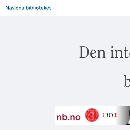
Den int
b