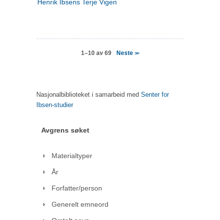
Henrik Ibsens Terje Vigen
Neste
1–10 av 69
>>
Nasjonalbiblioteket i samarbeid med
Senter for
Ibsen-studier
Avgrens søket
Materialtyper
År
Forfatter/person
Generelt emneord