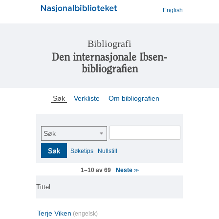
English
Bibliografi
Den internasjonale Ibsen-
bibliografien
Søk
Verkliste
Om bibliografien
Søk
Søk
Søketips
Nullstill
Neste
1–10 av 69
>>
Tittel
Terje Viken
(engelsk)