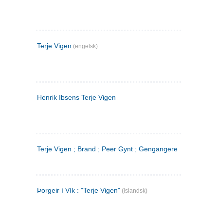
Terje Vigen
(engelsk)
Henrik Ibsens Terje Vigen
Terje Vigen ; Brand ; Peer Gynt ; Gengangere
Þorgeir í Vík : "Terje Vigen"
(islandsk)