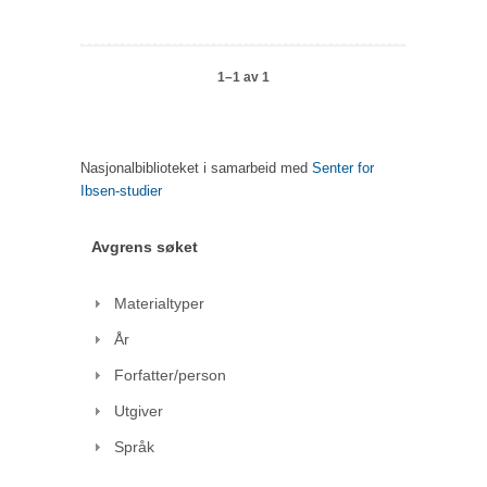
1–1 av 1
Nasjonalbiblioteket i samarbeid med
Senter for
Ibsen-studier
Avgrens søket
Materialtyper
År
Forfatter/person
Utgiver
Språk