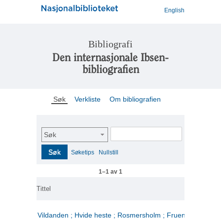
English
Bibliografi
Den internasjonale Ibsen-
bibliografien
Søk
Verkliste
Om bibliografien
Søk
Søk
Søketips
Nullstill
1–1 av 1
Tittel
Vildanden ; Hvide heste ; Rosmersholm ; Fruen fra havet