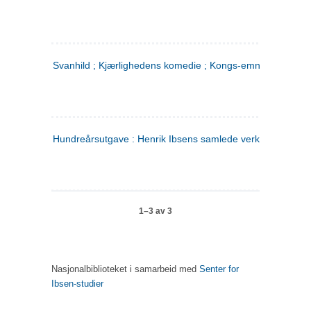
Svanhild ; Kjærlighedens komedie ; Kongs-emnerne
Hundreårsutgave : Henrik Ibsens samlede verker. 4
1–3 av 3
Nasjonalbiblioteket i samarbeid med
Senter for
Ibsen-studier