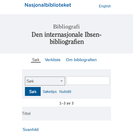
English
Bibliografi
Den internasjonale Ibsen-
bibliografien
Søk
Verkliste
Om bibliografien
Søk
Søk
Søketips
Nullstill
1–3 av 3
Tittel
Svanhild