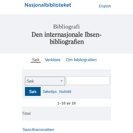
English
Bibliografi
Den internasjonale Ibsen-
bibliografien
Søk
Verkliste
Om bibliografien
Søk
Søk
Søketips
Nullstill
1–10 av 10
Tittel
Sancthansnatten