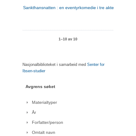
Sankthansnatten : en eventyrkomedie i tre akter
1–10 av 10
Nasjonalbiblioteket i samarbeid med
Senter for
Ibsen-studier
Avgrens søket
Materialtyper
År
Forfatter/person
Omtalt navn