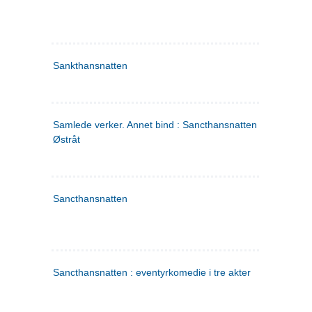
Sankthansnatten
Samlede verker. Annet bind : Sancthansnatten ; Fru Inger ti
Østråt
Sancthansnatten
Sancthansnatten : eventyrkomedie i tre akter