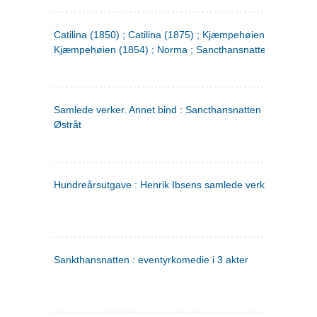
Catilina (1850) ; Catilina (1875) ; Kjæmpehøien (1850) ;
Kjæmpehøien (1854) ; Norma ; Sancthansnatten
Samlede verker. Annet bind : Sancthansnatten ; Fru Inger ti
Østråt
Hundreårsutgave : Henrik Ibsens samlede verker. 2
Sankthansnatten : eventyrkomedie i 3 akter