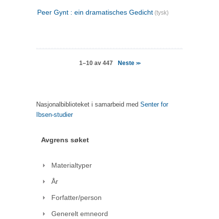
Peer Gynt : ein dramatisches Gedicht
(tysk)
Neste
1–10 av 447
>>
Nasjonalbiblioteket i samarbeid med
Senter for
Ibsen-studier
Avgrens søket
Materialtyper
År
Forfatter/person
Generelt emneord