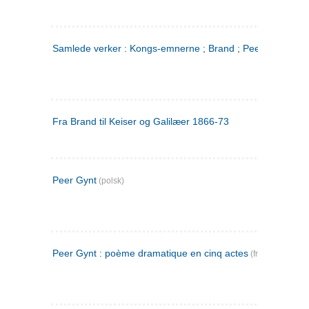
Samlede verker : Kongs-emnerne ; Brand ; Peer Gynt. 2
Fra Brand til Keiser og Galilæer 1866-73
Peer Gynt
(polsk)
Peer Gynt : poème dramatique en cinq actes
(fransk)