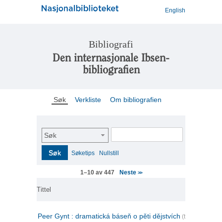
English
Bibliografi
Den internasjonale Ibsen-
bibliografien
Søk
Verkliste
Om bibliografien
Søk
Søk
Søketips
Nullstill
Neste
1–10 av 447
>>
Tittel
Peer Gynt : dramatická báseň o pěti dějstvích
(tsjekkisk)