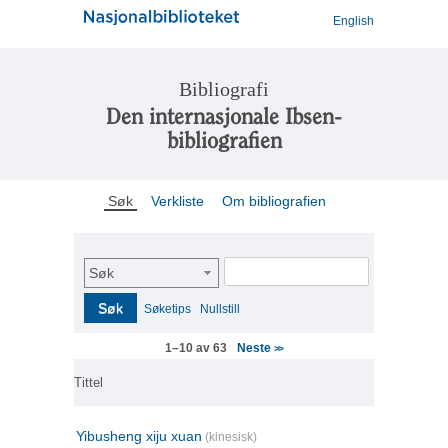
English
Bibliografi
Den internasjonale Ibsen-
bibliografien
Søk
Verkliste
Om bibliografien
Søk
Søk
Søketips
Nullstill
Neste
1–10 av 63
>>
Tittel
Yibusheng xiju xuan
(kinesisk)