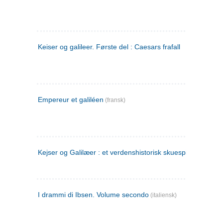
Keiser og galileer. Første del : Caesars frafall
Empereur et galiléen
(fransk)
Kejser og Galilæer : et verdenshistorisk skuespil
I drammi di Ibsen. Volume secondo
(italiensk)