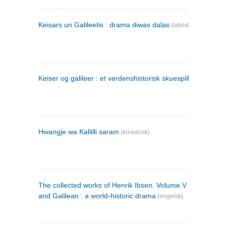
Keisars un Galileetis : drama diwas dalas
(latvisk)
Keiser og galileer : et verdenshistorisk skuespill (1873)
Hwangje wa Kallilli saram
(koreansk)
The collected works of Henrik Ibsen. Volume V : Emperor
and Galilean : a world-historic drama
(engelsk)