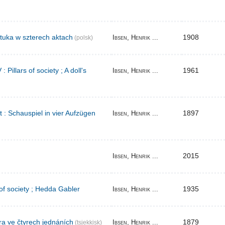
tuka w szterech aktach
1908
Ibsen, Henrik ...
(polsk)
Pillars of society ; A doll's
1961
Ibsen, Henrik ...
t : Schauspiel in vier Aufzügen
1897
Ibsen, Henrik ...
2015
Ibsen, Henrik ...
 of society ; Hedda Gabler
1935
Ibsen, Henrik ...
ra ve čtyrech jednáních
1879
Ibsen, Henrik ...
(tsjekkisk)