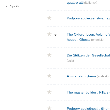
quattro atti
(italiensk)
Språk
Podpory spoleczenstwa : sz
e
The Oxford Ibsen. Volume V : 
house ; Ghosts
(engelsk)
Die Stützen der Gesellschaf
(tysk)
A mirat al-mujtama
(arabisk)
The master builder ; Pillars
Podpory společnosti : činoh