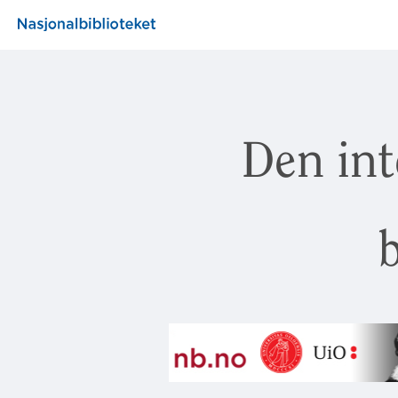
Den int
b