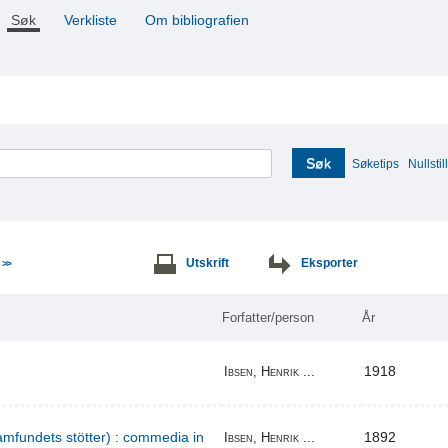
Søk
Verkliste
Om bibliografien
Søk
Søketips
Nullstill
e
Utskrift
Eksporter
>>
Forfatter/person
År
1918
Ibsen, Henrik ...
amfundets stötter) : commedia in
1892
Ibsen, Henrik ...