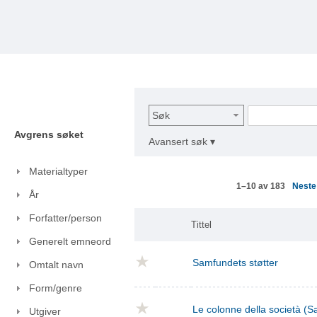
Søk
Avgrens søket
Avansert søk ▾
Materialtyper
Nest
1–10 av 183
År
Forfatter/person
Tittel
Generelt emneord
Samfundets støtter
Omtalt navn
Form/genre
Le colonne della società (S
Utgiver